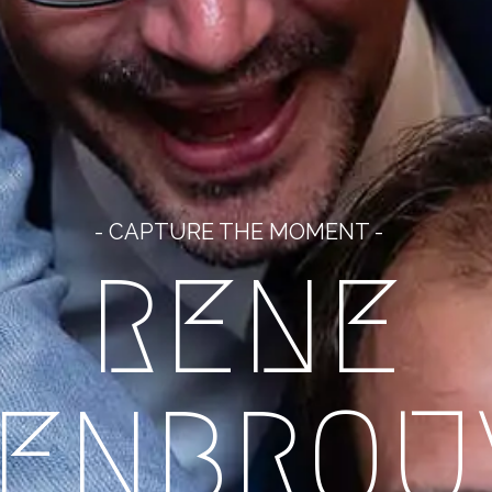
- CAPTURE THE MOMENT -
RENE
PENBROU