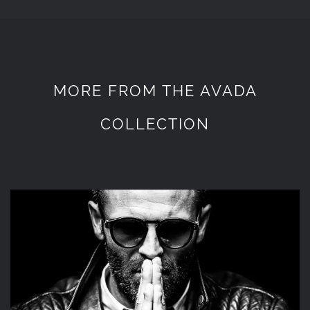
MORE FROM THE AVADA
COLLECTION